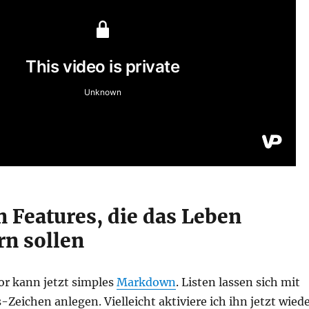
n Features, die das Leben
rn sollen
tor kann jetzt simples
Markdown
. Listen lassen sich mit
Zeichen anlegen. Vielleicht aktiviere ich ihn jetzt wied