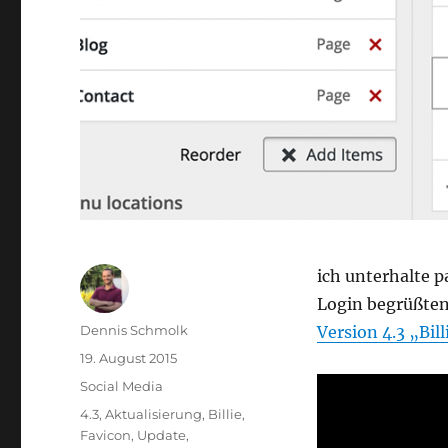
ich unterhalte 
Login begrüßten 
Autor
Dennis Schmolk
Version 4.3 „Bill
Veröffentlicht
19. August 2015
am
Kategorien
Social Media
Schlagwörter
4.3
,
Aktualisierung
,
Billie
,
Favicon
,
Update
,